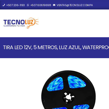
+507 236-1193
+507 60619698
VENTAS@TECNOLUZ.COM.PA
TIRA LED 12V, 5 METROS, LUZ AZUL, WATERPR