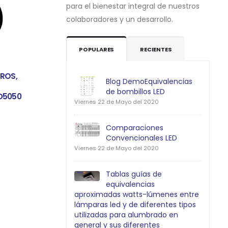
para el bienestar integral de nuestros
colaboradores y un desarrollo.
POPULARES
RECIENTES
TIRA Y MANGUERAS LED
TIRA Y MANGUERAS LED
TROS,
TIRA LED 12V, 5 METROS,
TIRA LED 12V, 5 
Blog DemoEquivalencias
ROOF,
LUZ NARANJA, PARA
LUZ ROSADO, PA
de bombillos LED
INTERIOR, SMD5050
INTERIOR, SMD50
Viernes 22 de Mayo del 2020
Comparaciones
Convencionales LED
Viernes 22 de Mayo del 2020
Tablas guías de
equivalencias
aproximadas watts-lúmenes entre
lámparas led y de diferentes tipos
utilizadas para alumbrado en
general y sus diferentes