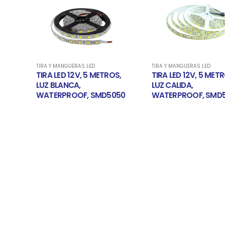
TIRA Y MANGUERAS LED
TIRA Y MANGUERAS LED
S,
TIRA LED 12V, 5 METROS,
TIRA LED 12V, 5 MET
LUZ CALIDA,
LUZ ROJA, WATERPR
050
WATERPROOF, SMD5050
SMD5050