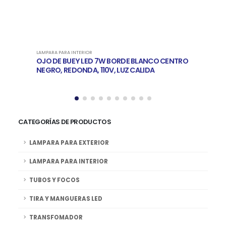
LAMPARA PARA INTERIOR
LAMPARA
OJO DE BUEY LED 7W BORDE BLANCO CENTRO
OJO D
NEGRO, REDONDA, 110V, LUZ CALIDA
NEGRO
CATEGORÍAS DE PRODUCTOS
LAMPARA PARA EXTERIOR
LAMPARA PARA INTERIOR
TUBOS Y FOCOS
TIRA Y MANGUERAS LED
TRANSFOMADOR