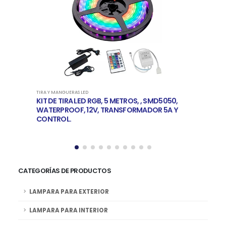
TIRA Y MANGUERAS LED
TIRA
KIT DE TIRA LED RGB, 5 METROS, , SMD5050,
TIR
WATERPROOF, 12V, TRANSFORMADOR 5A Y
WA
CONTROL.
CATEGORÍAS DE PRODUCTOS
LAMPARA PARA EXTERIOR
LAMPARA PARA INTERIOR